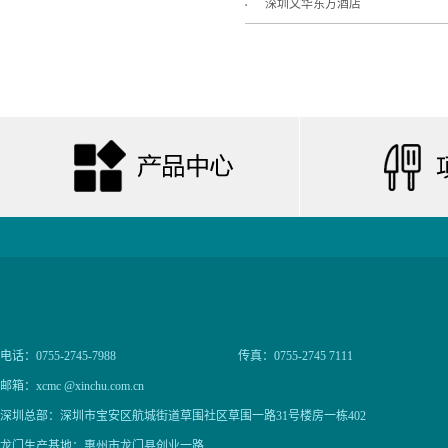
深圳文华东方酒店
电话：0755-2745-7988
传真：0755-2745 7111
邮箱：xcmc @xinchu.com.cn
深圳总部：深圳市宝安区航城街道草围社区草围一路31号楼房一栋402
龙门生产基地：惠州市龙门县创业一路