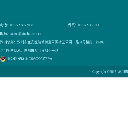
电话：0755-2745-7988
传真：0755-2745 7111
邮箱：xcmc @xinchu.com.cn
深圳总部：深圳市宝安区航城街道草围社区草围一路31号楼房一栋402
龙门生产基地：惠州市龙门县创业一路
粤公网安备 44030602003762号
Copyright ©201