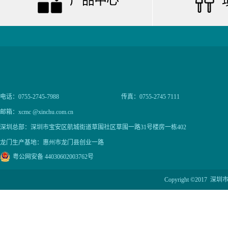
电话：0755-2745-7988
传真：0755-2745 7111
邮箱：xcmc @xinchu.com.cn
深圳总部：深圳市宝安区航城街道草围社区草围一路31号楼房一栋402
龙门生产基地：惠州市龙门县创业一路
粤公网安备 44030602003762号
Copyright ©201