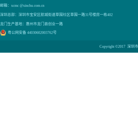
邮箱：xcmc @xinchu.com.cn
深圳总部：深圳市宝安区航城街道草围社区草围一路31号楼房一栋402
龙门生产基地：惠州市龙门县创业一路
粤公网安备 44030602003762号
Copyright ©201