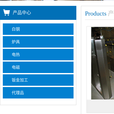
产品中心
Products
产
白钢
炉具
电热
电磁
钣金加工
代理品