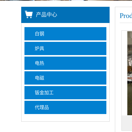
产品中心
Prod
白钢
炉具
电热
电磁
钣金加工
代理品