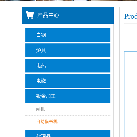
产品中心
Prod
白钢
炉具
电热
电磁
钣金加工
闸机
自助借书机
代理品