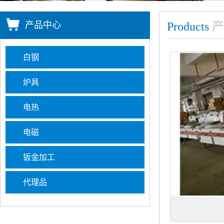
产品中心
Products
产
白钢
炉具
电热
电磁
钣金加工
代理品