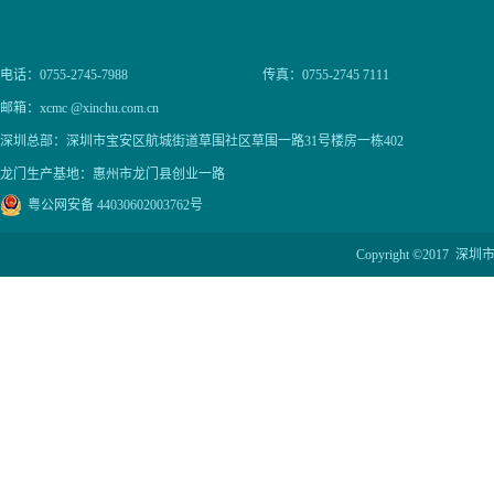
电话：0755-2745-7988
传真：0755-2745 7111
邮箱：xcmc @xinchu.com.cn
深圳总部：深圳市宝安区航城街道草围社区草围一路31号楼房一栋402
龙门生产基地：惠州市龙门县创业一路
粤公网安备 44030602003762号
Copyright ©201