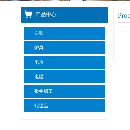
产品中心
Prod
白钢
炉具
电热
电磁
钣金加工
代理品