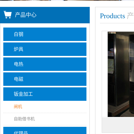
产品中心
Products
产
白钢
炉具
电热
电磁
钣金加工
闸机
自助借书机
代理品