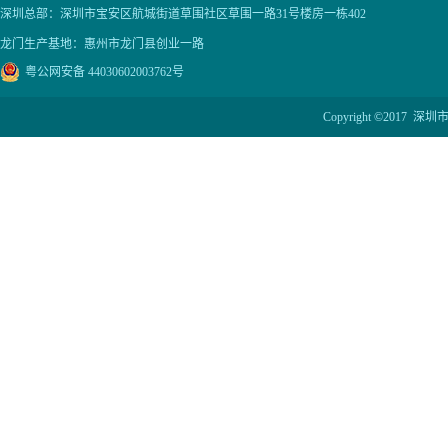
深圳总部：深圳市宝安区航城街道草围社区草围一路31号楼房一栋402
龙门生产基地：惠州市龙门县创业一路
粤公网安备 44030602003762号
Copyright ©201